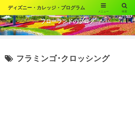
ディズニー・カレッジ・プログラム
メニュー
検索
ウォルト・ディズニー・ワールドの魅力を語ります
フローランドのブログ
フラミンゴ･クロッシング