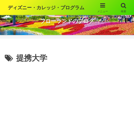
ディズニー・カレッジ・プログラム
メニュー
検索
ウォルト・ディズニー・ワールドの魅力を語ります
フローランドのブログ
提携大学