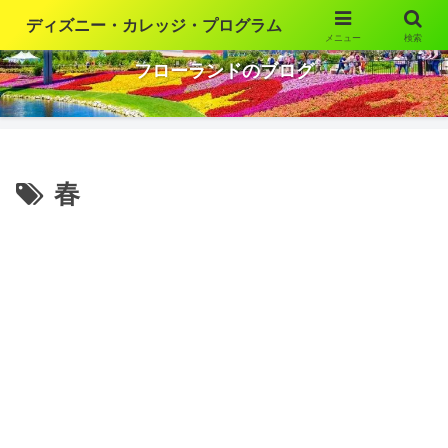
ディズニー・カレッジ・プログラム
メニュー
検索
ウォルト・ディズニー・ワールドの魅力を語ります
フローランドのブログ
春