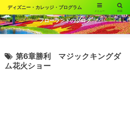
ディズニー・カレッジ・プログラム
メニュー
検索
ウォルト・ディズニー・ワールドの魅力を語ります
フローランドのブログ
第6章勝利 マジックキングダ
ム花火ショー