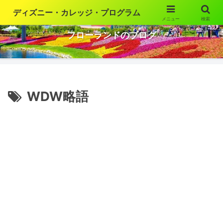
ディズニー・カレッジ・プログラム
メニュー
検索
ウォルト・ディズニー・ワールドの魅力を語ります
フローランドのブログ
WDW略語