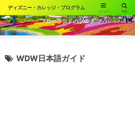
ディズニー・カレッジ・プログラム
メニュー
検索
ウォルト・ディズニー・ワールドの魅力を語ります
フローランドのブログ
WDW日本語ガイド