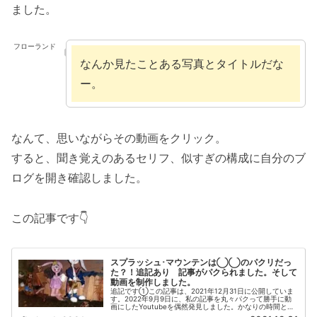
ました。
フローランド
なんか見たことある写真とタイトルだな
ー。
なんて、思いながらその動画をクリック。
すると、聞き覚えのあるセリフ、似すぎの構成に自分のブ
ログを開き確認しました。
この記事です👇
スプラッシュ･マウンテンは◯◯のパクリだっ
た？！追記あり 記事がパクられました。そして
動画を制作しました。
追記です①この記事は、2021年12月31日に公開していま
す。2022年9月9日に、私の記事を丸々パクって勝手に動
画にしたYoutubeを偶然発見しました。かなりの時間と労
力をかけて書いた記事なので、悲しすぎます。日常茶飯事