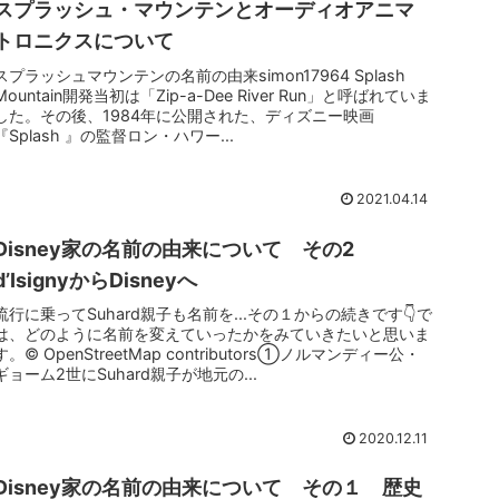
スプラッシュ・マウンテンとオーディオアニマ
トロニクスについて
スプラッシュマウンテンの名前の由来simon17964 Splash
Mountain開発当初は「Zip-a-Dee River Run」と呼ばれていま
した。その後、1984年に公開された、ディズニー映画
『Splash 』の監督ロン・ハワー...
2021.04.14
Disney家の名前の由来について その2
d’IsignyからDisneyへ
流行に乗ってSuhard親子も名前を...その１からの続きです👇で
は、どのように名前を変えていったかをみていきたいと思いま
す。© OpenStreetMap contributors①ノルマンディー公・
ギョーム2世にSuhard親子が地元の...
2020.12.11
Disney家の名前の由来について その１ 歴史