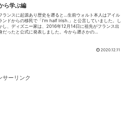
から学ぶ編
フランスに起源あり歴史を遡ると...生前ウォルト本人はアイル
ランドからの移民で「I'm half Irish.」と公言していました。し
かし、ディズニー家は、2016年12月14日に祖先がフランス出
身だったと公式に発表しました。今から遡さかの...
2020.12.11
ンサーリンク