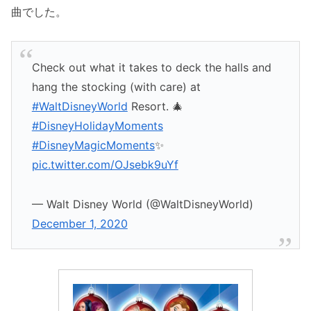
曲でした。
Check out what it takes to deck the halls and
hang the stocking (with care) at
#WaltDisneyWorld
Resort. 🎄
#DisneyHolidayMoments
#DisneyMagicMoments
✨
pic.twitter.com/OJsebk9uYf
— Walt Disney World (@WaltDisneyWorld)
December 1, 2020