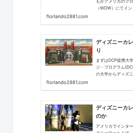
もがアメリカのフ
（WDW）にてイン
憧れる、世界最大の
florlando2881.com
ディズニーカ
り
まずはDCP提携大
ジ・プログラム(D
の大学からディズニ
ピックアップしていき
florlando2881.com
ディズニーカ
のか
アメリカでインタ
ズニーワールドで、