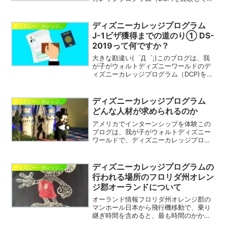
たことで、学びになった記録を親である
私（フローランド）が色々な想いを綴っ
ているブログです。ESTA(エスタ)の正式
ディズニーカレッジプログラム
ディズニー・カレッジ・プログラム
名称は「電...
J-1ビザ獲得までの道のり① DS-
2019って何ですか？
大きな勘違い(゜Д゜;)このブログは、我
が子がウォルトディズニーワールドのデ
ィズニーカレッジプログラム（DCP)を経
験してきたことで、学びになった記録を
親である私（フローランド）が色々な想
いを綴っているブログです。初めて
ディズニーカレッジプログラム
ディズニー・カレッジ・プログラム
「DS-2019」と...
どんな人材が求められるのか
アメリカでインターンシップを体験この
ブログは、我が子がウォルトディズニー
ワールドで、ディズニーカレッジプログ
ラム（DCP)を経験してきたことで、親で
ある私（フローランド）が色々な想いを
綴っているブログです。夢の王国で働け
ディズニーカレッジプログラムの
ディズニー・カレッジ・プログラム
ると言っても、毎日毎...
行われる場所のフロリダ州オレン
ジ郡オーランドについて
オーランド情報フロリダ州オレンジ郡の
マンホール日本から飛行機移動で、乗り
継ぎ時間を含めると、最も時間のかかる
場所フロリダ州オレンジ郡オーランド市