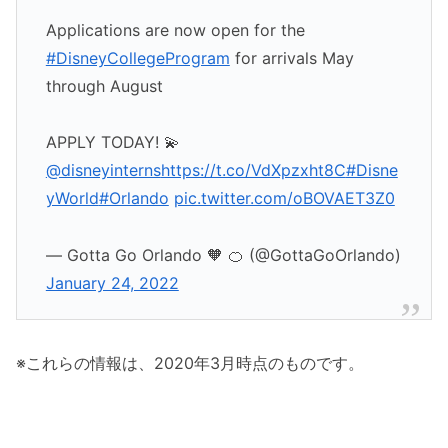
Applications are now open for the
#DisneyCollegeProgram
for arrivals May
through August
APPLY TODAY! 💫
@disneyinterns
https://t.co/VdXpzxht8C
#Disne
yWorld
#Orlando
pic.twitter.com/oBOVAET3Z0
— Gotta Go Orlando 🧡 🍊 (@GottaGoOrlando)
January 24, 2022
※これらの情報は、2020年3月時点のものです。