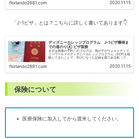
初めて「DS-2019」と...
2020.11.15
florlando2881.com
「J-1ビザ」とは？こちらに詳しく書いてあります👇
ディズニーカレッジプログラム J-1ビザ獲得ま
での道のり④ ビザ面接
まずは面接の予約このブログは、我が子がウォルトディズ
ニーワールドのディズニーカレッジプログラム（DCP)を経
験してきたことで、学びになった記録を親である私（フロ
ーランド）が色々な想いを綴っているブログです。いよい
よビザの面接まできました。お...
2020.11.15
florlando2881.com
保険について
医療保険に加入してから渡米してください。