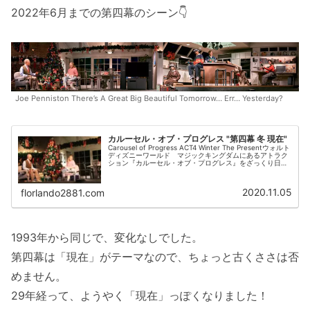
2022年6月までの第四幕のシーン👇
Joe Penniston There’s A Great Big Beautiful Tomorrow… Err… Yesterday?
カルーセル・オブ・プログレス "第四幕 冬 現在"
Carousel of Progress ACT4 Winter The Presentウォルト
ディズニーワールド マジックキングダムにあるアトラク
ション『カルーセル・オブ・プログレス』をざっくり日本
語訳してみました。第1～4幕まであるので...
2020.11.05
florlando2881.com
1993年から同じで、変化なしでした。
第四幕は「現在」がテーマなので、ちょっと古くささは否
めません。
29年経って、ようやく「現在」っぽくなりました！