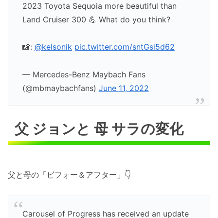
2023 Toyota Sequoia more beautiful than
Land Cruiser 300 💪 What do you think?
📸:
@kelsonik
pic.twitter.com/sntGsi5d62
— Mercedes-Benz Maybach Fans
(@mbmaybachfans)
June 11, 2022
父 ジョンと 母 サラの変化
父と母の「ビフォー＆アフター」👇
Carousel of Progress has received an update