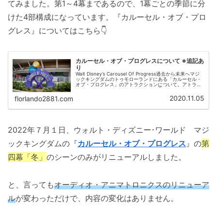
てみました。第1～4幕まであるので、1幕ごとの季節に分
けた4部構成になっています。『カルーセル・オブ・プロ
グレス』についてはこちら👇
カルーセル・オブ・プログレスについて ※追記あ
り
Walt Disney’s Carousel Of Progress過去から未来へマジ
ックキングダムのトゥモローランドにある「カルーセル・
オブ・プログレス」のアトラクションについて。アトラク
ションの説明アトラクションについて👇・ゲストは座っ...
2020.11.05
florlando2881.com
2022年７月１日、ウォルト・ディズニー･ワールド マジ
ックキングダムの『
カルーセル・オブ・プログレス
』の
第
四幕「冬」
のシーンのみがリニューアルしました。
と、言っても
オーディオ・アニマトロニクスのリニューア
ル
が変わっただけで、内容の変化はありません。