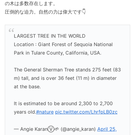
の木は多数存在します。
圧倒的な迫力。自然の力は偉大です👇
LARGEST TREE IN THE WORLD
Location : Giant Forest of Sequoia National
Park in Tulare County, California, USA.
The General Sherman Tree stands 275 feet (83
m) tall, and is over 36 feet (11 m) in diameter
at the base.
It is estimated to be around 2,300 to 2,700
years old.
#nature
pic.twitter.com/LhrfpLB0zc
— Angie KaranⓋ🌱 (@angie_karan)
April 25,