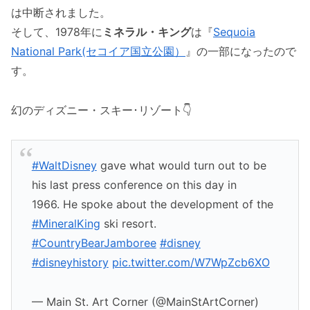
は中断されました。
そして、1978年に
ミネラル・キング
は『
Sequoia
National Park(セコイア国立公園）
』の一部になったので
す。
幻のディズニー・スキー･リゾート👇
#WaltDisney
gave what would turn out to be
his last press conference on this day in
1966. He spoke about the development of the
#MineralKing
ski resort.
#CountryBearJamboree
#disney
#disneyhistory
pic.twitter.com/W7WpZcb6XO
— Main St. Art Corner (@MainStArtCorner)