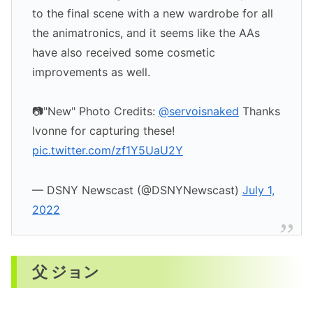
to the final scene with a new wardrobe for all
the animatronics, and it seems like the AAs
have also received some cosmetic
improvements as well.
📷"New" Photo Credits:
@servoisnaked
Thanks
Ivonne for capturing these!
pic.twitter.com/zf1Y5UaU2Y
— DSNY Newscast (@DSNYNewscast)
July 1,
2022
父 ジョン