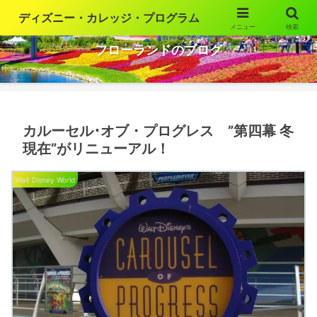
ディズニー・カレッジ・プログラム
メニュー
検索
ウォルト・ディズニー・ワールドの魅力を語ります
フローランドのブログ
カルーセル･オブ・プログレス ”第四幕 冬
現在”がリニューアル！
Walt Disney World