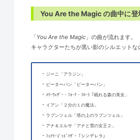
You Are the Magic の
「
You Are the Magic
」の曲が流れます。
キャラクターたちが黒い影のシルエットな
・
ジーニ「アラジン」
・
ピーターパン「ピーターパン」
・
ﾒﾘｰｳｪｻﾞｰ・ﾌｫｰﾅ・ﾌﾛｰﾗ「眠れる森の美女」
・
イアン「２分の１の魔法」
・
ラプンツェル「塔の上のラプンツェル」
・
アナ＆エルサ「アナと雪の女王２」
・
ﾌｪｱﾘｰｺﾞｯﾄﾞﾏｻﾞｰ「シンデレラ」