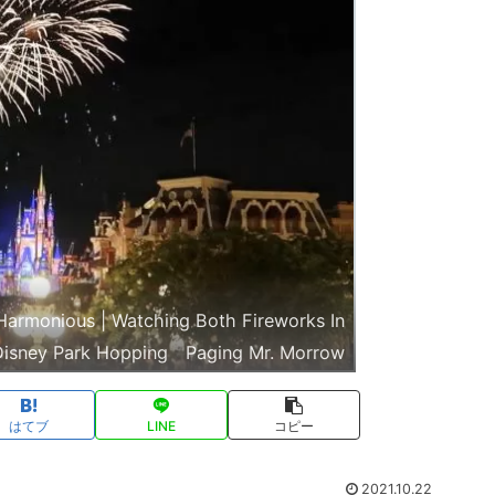
armonious | Watching Both Fireworks In
 Disney Park Hopping Paging Mr. Morrow
はてブ
LINE
コピー
2021.10.22