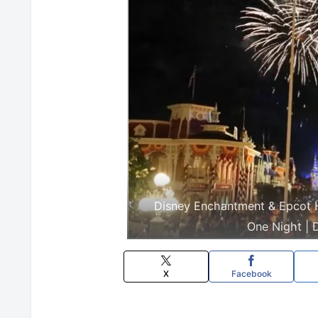
Disney Enchantment & Epcot H
One Night |
X
Facebook