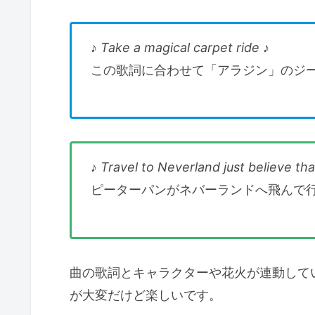
♪
Take a magical carpet ride
♪
この歌詞に合わせて「アラジン」のジ
♪
Travel to Neverland just believe th
ピーターパンがネバーランドへ飛んで
曲の歌詞とキャラクターや花火が連動して
が大変だけど楽しいです。