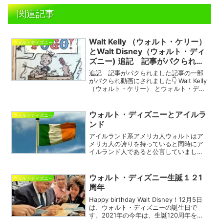
関連記事
Walt Kelly （ウォルト・ケリー）
ウォルトディズニー
とWalt Disney（ウォルト・ディ
ズニー) 追記 記事がパクられま
した
追記 記事がパクられました記事の一部
がパクられ動画にされました👇 Walt Kelly
（ウォルト・ケリー） とウォルト・ディ
ズニーは仕事上の仲間 『Pogo（ポ
ゴ）』 の作者のWalt Kelly （ウォルト・
ケリー）について、ウォルト・...
ウォルト・ディズニーとアイルラ
ウォルトディズニー
ンド
アイルランド系アメリカ人ウォルトはア
メリカ人の誇りを持っていると同時にア
イルランド人であると公言していまし
た。私は、「アイルランド系アメリカ
人」と。ディズニー家の祖先が住み着い
たアイルランドでの暮らしなど。1700年
ウォルト・ディズニー生誕１２1
ウォルトディズニー
代の話です👇※2016年...
周年
Happy birthday Walt Disney！12月5日
は、ウォルト・ディズニーの誕生日で
す。2021年の今年は、生誕120周年を迎