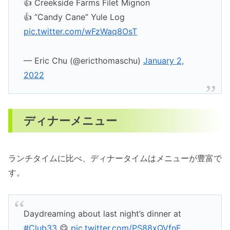
👍 Creekside Farms Filet Mignon
👍 “Candy Cane” Yule Log
pic.twitter.com/wFzWaq8OsT
— Eric Chu (@ericthomaschu)
January 2,
2022
ディナーメニュー
ランチタイムに比べ、ディナータイムはメニューが豊富で
す。
Daydreaming about last night’s dinner at
#Club33
😋
pic.twitter.com/PS88xQVfnF