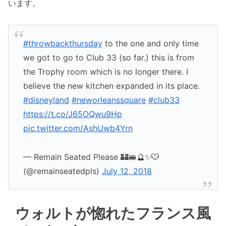
います。
#throwbackthursday
to the one and only time
we got to go to Club 33 (so far.) this is from
the Trophy room which is no longer there. I
believe the new kitchen expanded in its place.
#disneyland
#neworleanssquare
#club33
https://t.co/J65OQwu9Hp
pic.twitter.com/AshUwb4Yrn
— Remain Seated Please 🏰🚝🔮✨🐭
(@remainseatedpls)
July 12, 2018
ウォルトが惚れたフランス風