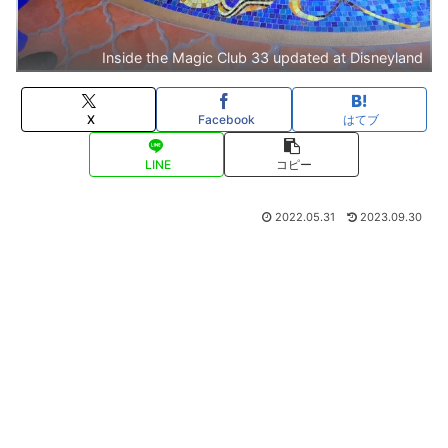
Inside the Magic Club 33 updated at Disneyland
X
Facebook
はてブ
LINE
コピー
2022.05.31
2023.09.30