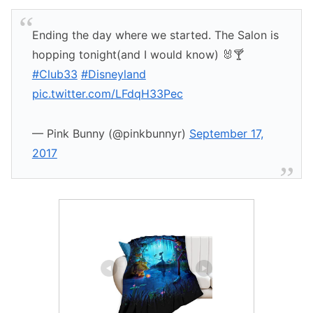
Ending the day where we started. The Salon is
hopping tonight(and I would know) 🐰🍸
#Club33
#Disneyland
pic.twitter.com/LFdqH33Pec
— Pink Bunny (@pinkbunnyr)
September 17,
2017