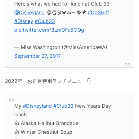
Here's what we had for lunch at Club 33
@Disneyland
😋👏🏼🦀🍰🥗🍓🍹
#DoStuff
#Disney
#Club33
pic.twitter.com/3LmOFu5CQg
— Miss Washington (@MissAmericaWA)
September 27, 2017
2022年・お正月特別ランチメニュー👇
My
#Disneyland
#Club33
New Years Day
lunch.
👍 Alaska Halibut Brandade
👍 Winter Chestnut Soup