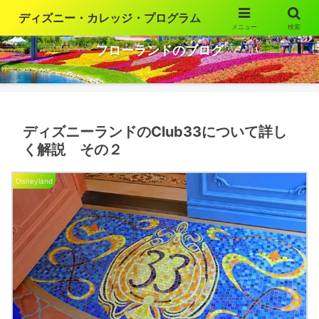
ディズニー・カレッジ・プログラム
メニュー
検索
ウォルト・ディズニー・ワールドの魅力を語ります
フローランドのブログ
ディズニーランドのClub33について詳し
く解説 その２
Disneyland