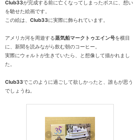
Club33
が完成する前に亡くなってしまったボスに、想い
を馳せた絵画です。
この絵は、
Club33
に実際に飾られています。
アメリカ河を周遊する
蒸気船マークトゥエイン号
を横目
に、新聞を読みながら飲む朝のコーヒー。
実際にウォルトが生きていたら、と想像して描かれまし
た。
Club33
でこのように過ごして欲しかったと、誰もが思う
でしょうね。