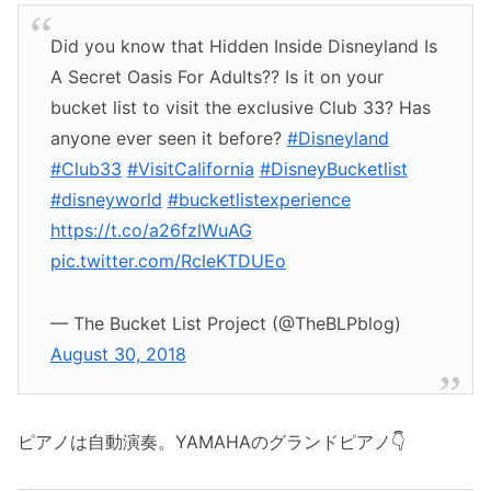
Did you know that Hidden Inside Disneyland Is
A Secret Oasis For Adults?? Is it on your
bucket list to visit the exclusive Club 33? Has
anyone ever seen it before?
#Disneyland
#Club33
#VisitCalifornia
#DisneyBucketlist
#disneyworld
#bucketlistexperience
https://t.co/a26fzlWuAG
pic.twitter.com/RcleKTDUEo
— The Bucket List Project (@TheBLPblog)
August 30, 2018
ピアノは自動演奏。YAMAHAのグランドピアノ👇