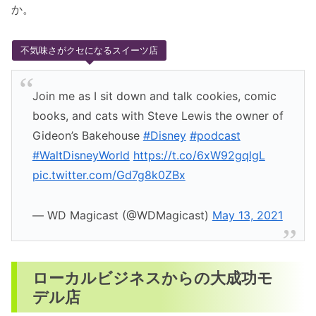
か。
不気味さがクセになるスイーツ店
Join me as I sit down and talk cookies, comic
books, and cats with Steve Lewis the owner of
Gideon’s Bakehouse
#Disney
#podcast
#WaltDisneyWorld
https://t.co/6xW92gqlgL
pic.twitter.com/Gd7g8k0ZBx
— WD Magicast (@WDMagicast)
May 13, 2021
ローカルビジネスからの大成功モ
デル店