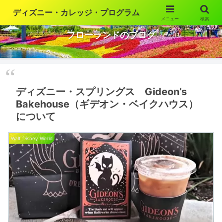
ディズニー・カレッジ・プログラム
メニュー
検索
ウォルト・ディズニー・ワールドの魅力を語ります
フローランドのブログ
ディズニー・スプリングス Gideon’s
Bakehouse（ギデオン・ベイクハウス）
について
Walt Disney World