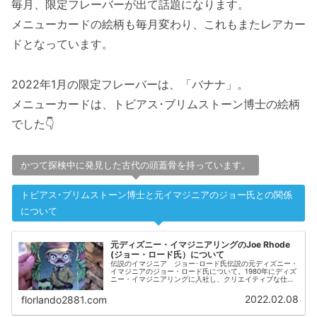
毎月、限定フレーバーが出て話題になります。
メニューカードの絵柄も毎月変わり、これもまたレアカー
ドとなっています。
2022年1月の限定フレーバーは、「バナナ」。
メニューカードは、トビアス･ブリムストーン博士の絵柄
でした👇
かつて探検中に発見した古代の頭蓋骨を持っています。
トビアス･ブリムストーン博士と元イマジニアのジョー氏との関係
について
元ディズニー・イマジニアリングのJoe Rhode
(ジョー・ロード氏）について
伝説のイマジニア ジョー･ロード氏伝説の元ディズニー・
イマジニアのジョー・ロード氏について。1980年にディズ
ニー・イマジニアリングに入社し、クリエイティブな仕事
ぶりを発揮し、天才と呼ばれた方でした。2020年11月に引
退を発表し、2021...
2022.02.08
florlando2881.com