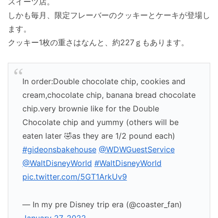
スイーツ店。
しかも毎月、限定フレーバーのクッキーとケーキが登場し
ます。
クッキー1枚の重さはなんと、約227ｇもあります。
In order:Double chocolate chip, cookies and
cream,chocolate chip, banana bread chocolate
chip.very brownie like for the Double
Chocolate chip and yummy (others will be
eaten later 🤣as they are 1/2 pound each)
#gideonsbakehouse
@WDWGuestService
@WaltDisneyWorld
#WaltDisneyWorld
pic.twitter.com/5GT1ArkUv9
— In my pre Disney trip era (@coaster_fan)
January 27, 2022