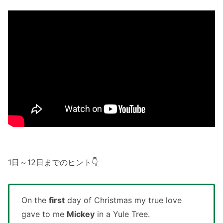
1日～12日までのヒント👇
On the
first
day of Christmas my true love
gave to me
Mickey
in a Yule Tree.