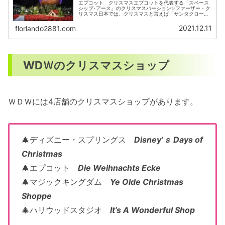
エプコット クリスマスエプコットを代表する「スペース
シップ･アース」のクリスマスバーション✨ファーザー・ク
リスマス日本では、クリスマスと言えば「サンタクロー
ス」ですよね。一方、イギリスでは「Father
Christmas（ファーザー・クリ...
2021.12.11
florlando2881.com
WDＷのクリスマスショップ
ＷＤＷには4店舗のクリスマスショップがあります。
🎄ディズニー・スプリングス
Disney’ｓ Days of
Christmas
🎄エプコット
Die Weihnachts Ecke
🎄マジックキングダム
Ye Olde Christmas
Shoppe
🎄ハリウッドスタジオ
It’s A Wonderful Shop