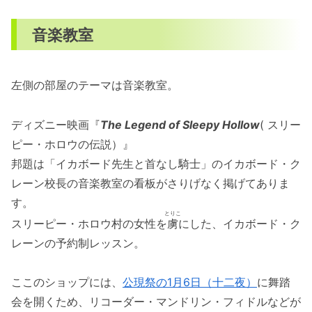
音楽教室
左側の部屋のテーマは音楽教室。
ディズニー映画『
The Legend of Sleepy Hollow
( スリー
ピー・ホロウの伝説）』
邦題は「イカボード先生と首なし騎士」のイカボード・ク
レーン校長の音楽教室の看板がさりげなく掲げてありま
す。
とりこ
スリーピー・ホロウ村の女性を
虜
にした、イカボード・ク
レーンの予約制レッスン。
ここのショップには、
公現祭の1月6日（十二夜）
に舞踏
会を開くため、リコーダー・マンドリン・フィドルなどが